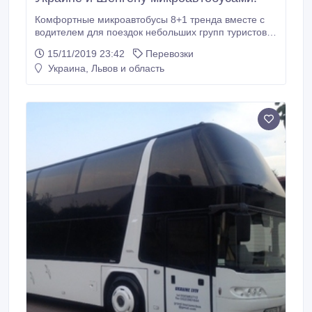
Комфортные микроавтобусы 8+1 тренда вместе с
водителем для поездок небольших групп туристов,
пилигримов, корпоративных мероприятий. Опытные
15/11/2019 23:42
Перевозки
водители, знания специфики стран, помощь при
Украина, Львов и область
прохождении границ, оптимизация трансфера,
возможность движения без тахографических
требований, точить без отстоев..