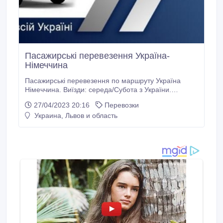
Пасажирські перевезення Україна-
Німеччина
Пасажирські перевезення по маршруту Україна
Німеччина. Виїзди: середа/Субота з України.
Понеділок/Вівторок/П'ятниця з Німеччини. Беремо
27/04/2023 20:16
Перевозки
передачі в обидві сторони. Телефонуйте:
Украина, Львов и область
+380500361310 - Viber/Whats up Дополнительная
информация на сайте
instagram.com/transport_ua_de_ua.