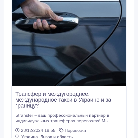
Трансфер и междугороднее,
международное такси в Украине и за
границу?
Stransfer – ваш профессиональный партнер в
индивидуальных трансферах перевозках! Мы
предоставляем: Индивидуальный трансфер –
23/12/2024 18:55
Перевозки
комфортные поездки для одного или группы людей
Украина, Львов и область
Международное такси – трансферы в страны