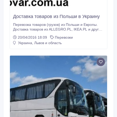
Доставка товаров из Польши в Украину
Перевозка товаров (грузов) из Польши и Европы.
Доставка товаров из ALLEGRO.PL, IKEA.PL и других
интернет - магазинов в любой регион Украины. Есть
20/04/2016 18:09
Перевозки
склад в Польше вблизи границы. При потребности
Украина, Львов и область
оказываем помощь при покупке товара на
территории Польши. Доставка товаров из Польши в
Украину. www.poltovar.