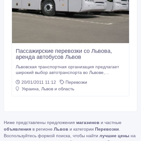
Пассажирские перевозки со Львова,
аренда автобусов Львов
Львовская транспортная организация предлагает
широкий выбор автотранспорта во Львове,
пассажирские перевозки со Львова, трансферы по
20/01/2011 11:12
Перевозки
Львову, экскурсионные поездки по Львовской
Украина, Львов и область
области и Западной Украины, международные
туристические пассажирские перевозки во Львове.
Аренда комфортного туристического транспорта во
Львове: Аренда автобусов во Львове.
Ниже представлены предложения
магазинов
и частные
объявления
в регионе
Львов
и категории
Перевозки
.
Воспользуйтесь формой поиска, чтобы найти
лучшие цены
на