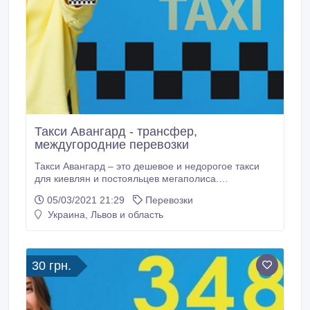
Такси Авангард - трансфер,
междугородние перевозки
Такси Авангард – это дешевое и недорогое такси
для киевлян и постояльцев мегаполиса.
Исключительно невысокая стоимость для поездок в
05/03/2021 21:29
Перевозки
Аэропорт, за город, такси междугороднее по низкой
Украина, Львов и область
цене. Желаете заказать такси в Киеве? Звоните
напрямик в данный момент по телефонным
аппаратам (044) 3327848, (098) 9224848, (095)
2750048 или же "348"с мобильного.
30 грн.