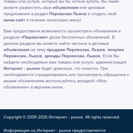
товары или услуги, которые вы бы хотели купить. Вы также
можете разместить свои
объявления
или ценовые
предложения в раздел
Перевозки Львов
и создать свой
мини-сайт
в течение нескольких минут.
Вам предоставили возможность просмотреть объявления в
разделе
«Перевозки»
доски бесплатных объявлений. В
данном разделе вы можете найти частные и деловые
объявления
на тему
продажи Перевозки, Львов
,
покупки
Перевозки, Львов
,
аренды Перевозки, Львов
. Если Вы
найдете необходимые вам товары или услуги, администрация
Интернет - рынок
будет довольна, что помогла. При
необходимости отредактировать или просмотреть обращения к
вашим объявлениям воспользуйтесь вкладкой «Мои
объявления» в верхнем меню.
Copyright © 2009-2026 Интернет - рынок. All rights reserved.
Информация на Интернет - рынок предоставляется