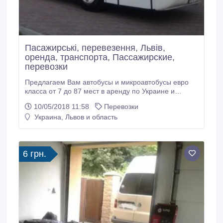
Пасажирські, перевезення, Львів,
оренда, транспорта, Пассажирские,
перевозки
Предлагаем Вам автобусы и микроавтобусы евро
класса от 7 до 87 мест в аренду по Украине и
европе.Транспорт в отличном техническом
10/05/2018 11:58
Перевозки
состоянии, оснащён TV, DVD, WC, GPS навигатор,
Украина, Львов и область
кондиционер, автономное отопление, мини кухня,
кофеварка, роскладные и роздвижные сидения,
микрофон. Водители с шенген визами и опытом
работы по европе и горным участкам дорог.
6 грн.