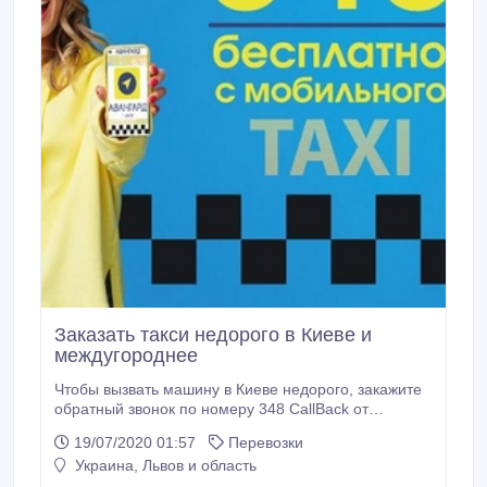
Заказать такси недорого в Киеве и
междугороднее
Чтобы вызвать машину в Киеве недорого, закажите
обратный звонок по номеру 348 CallBack от
компании «Авангард» – самой бюджетной службы
19/07/2020 01:57
Перевозки
такси в Киеве. Наш сервис предлагает быструю
Украина, Львов и область
подачу авто и доступные тарифы, которые Вы