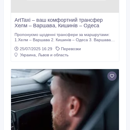
ArtTaxi – ваш комфортний трансфер
Хелм – Варшава, Кишинів – Одеса
Пропонуємо щоденні трансфери за маршрутами:
1.Хелм – Варшава 2. Кишинів – Одеса 3. Варшава –
Львів З нами ви отримаєте: - Комфортні та чисті
25/07/2025 16:29
Перевозки
автомобілі - Професійних водіїв з досвідом -
Украина, Львов и область
Вчасний виїзд та прибуття - Індивідуальний підхід до
кожного пасажира - Допомогу з багажем - Безпеку
на кожному етапі подорожі Бронювання без
посередників — напряму з водієм.