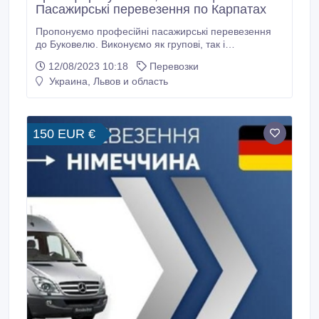
Пасажирські перевезення по Карпатах
Пропонуємо професійні пасажирські перевезення
до Буковелю. Виконуємо як групові, так і
індивідуальні перевезення за оптимальними цінами
12/08/2023 10:18
Перевозки
Надаємо послуги трансферу Івано-Франківська в
Украина, Львов и область
Буковель, Ясіня, Карпати. Маємо гарний автопарк,
мінівен, мікроавтобус мерседес, та інфініті для
персонального трансферу.
150 EUR €