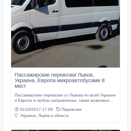
Пассажирские перевозки Львов,
Украина, Европа микроавтобусами 8
мест
Пассажирские перевозки со Львова по всей Украине
и Европе в любом направлении, также возможно
обслуживание различных торжеств и корпоративных
01/10/2017 17:09
Перевозки
мероприятий. Все цены обговариваются
Украина, Львов и область
индивидуально..