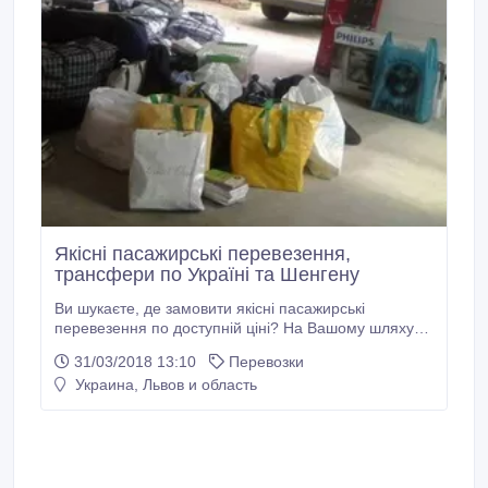
Якісні пасажирські перевезення,
трансфери по Україні та Шенгену
Ви шукаєте, де замовити якісні пасажирські
перевезення по доступній ціні? На Вашому шляху
ще не зустрілась вигідна пропозиція? Тоді ми готові
31/03/2018 13:10
Перевозки
запропонувати Вам пасажирські мікроавтобуси 8 +1.
Украина, Львов и область
Взаємодіяти з нами вигідно, безпечно та
комфортно. Сидіння в автобусах дуже зручні та
регулюються. Також для максимального комфорту
пасажирів в наявності кондиціонер.