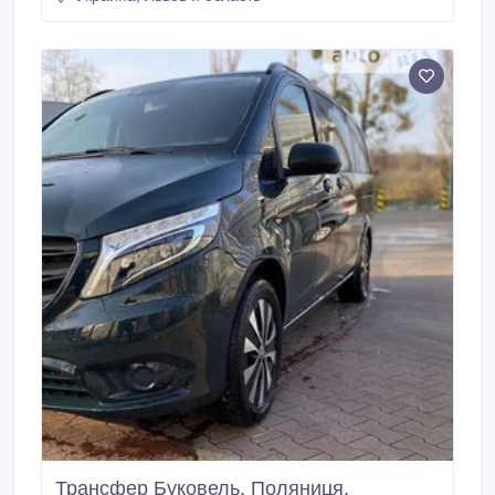
Европы и СНГ Междугороднее такси – удобные
поездки между городами Украины Трансферы в
аэропорт, на вокзал и по любым направлениям
Комфортные авто Пунктуальность и безопасность
Опытные водители Популярные направления по
Украине: Киев – Львов Одесса – Харьков Днепр –
Киев Запорожье – Львов Ивано-Франковск –
Буковель Тернополь – Одесса Популярные
международные направления: Киев – Польша
(Краков, Варшава, Вроцлав) Киев – Чехия (Прага,
Брно) Киев – Германия (Берлин, Мюнхен) Киев –
Венгрия (Будапешт) Киев – Румыния (Бухарест)
Киев – Словакия (Кошице, Братислава) Заказ
трансфера: просто, быстро и удобно на сайте
https://stransfer.
Трансфер Буковель, Поляниця.