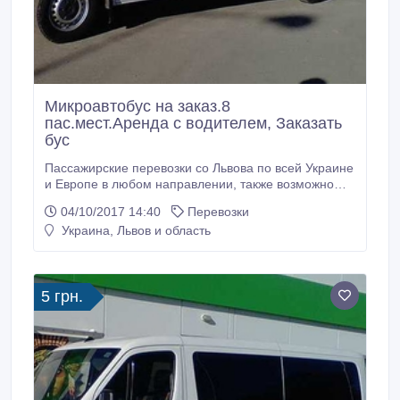
Микроавтобус на заказ.8
пас.мест.Аренда с водителем, Заказать
бус
Пассажирские перевозки со Львова по всей Украине
и Европе в любом направлении, также возможно
обслуживание различных торжеств и корпоративных
04/10/2017 14:40
Перевозки
мероприятий. Все цены обговариваются
Украина, Львов и область
индивидуально..
5 грн.