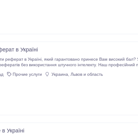
ерат в Україні
вано принесе Вам високий бал? StudExpert Company надає повний спектр послуг
рефератів без використання штучного інтелекту. Наш професійний пі
женні та актуальних даних. Ми ретельно розкриваємо суть теми, створюючи унікальні та якісні матеріал
ад
Прочие услуги
Украина, Львов и область
 Всім академічним стандартам.
 в Україні