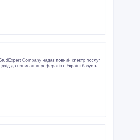
дхід до написання рефератів в Україні базується
и, які