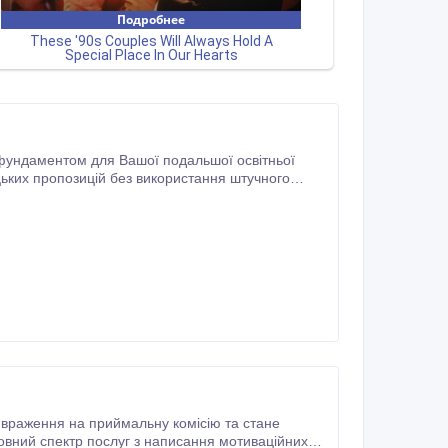
їні базується на глибокому дослідженні та