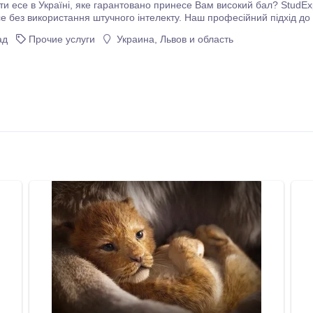
 Вам високий бал? StudExpert Company надає повний спектр послуг з
е без використання штучного інтелекту. Наш професійний підхід до 
их даних. Ми ретельно розкриваємо суть теми, створюючи унікальні та якісні матеріали, які відповідають
ад
Прочие услуги
Украина, Львов и область
чним стандартам.