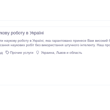
кову роботу в Україні
, яка гарантовано принесе Вам високий бал? StudExpert Company надає повний спектр
исання наукових робіт без використання штучного інтелекту. Наш пр
ться на глибокому дослідженні та актуальних даних.
ад
Прочие услуги
Украина, Львов и область