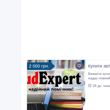
2 000 грн.
Купити зві
Бажаєте купити звіт з практики в Україні, 
надає повний 
написання зві
28 дн. наз