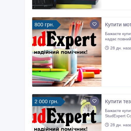
800 грн.
Купити мот
Бажаєте купити мотиваційний лист в У
надає повний
написання мот
28 дн. наз
2 000 грн.
Купити тез
Бажаєте купити тези на конференцію
StudExpert C
професійний 
28 дн. наз