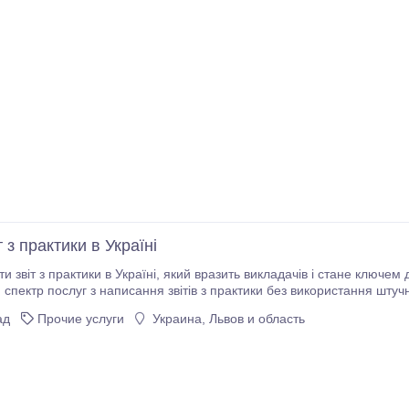
т з практики в Україні
який вразить викладачів і стане ключем для Ваших освітніх успіхів? StudExpert Company
спектр послуг з написання звітів з практики без використання штуч
тів з практики в Україні базується на глибокому дослідженні та акту
ад
Прочие услуги
Украина, Львов и область