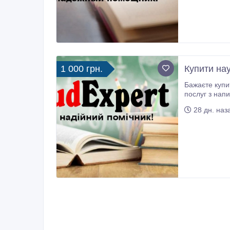
1 000 грн.
Купити нау
Бажаєте купити наукову роботу в Україні
послуг з нап
Україні базує
28 дн. наз