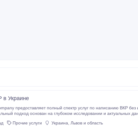
Р в Украине
ompany предоставляет полный спектр услуг по написанию ВКР без 
ьный подход основан на глубоком исследовании и актуальных да
создавая уникальные и качественные материалы, отвечающие
ад
Прочие услуги
Украина, Львов и область