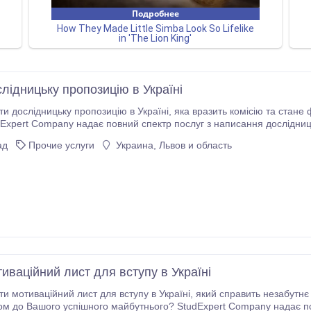
лідницьку пропозицію в Україні
позицію в Україні, яка вразить комісію та стане фундаментом для Вашої подальшої освітньої
аш професійний підхід до написання дослідницьких пропозицій в Укра
ад
Прочие услуги
Украина, Львов и область
аних.
иваційний лист для вступу в Україні
лист для вступу в Україні, який справить незабутнє враження на приймальну комісію та стане
ого майбутнього? StudExpert Company надає повний спектр послуг з написання мотиваційних