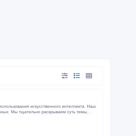
использования искусственного интеллекта. Наш
нных. Мы тщательно раскрываем суть темы,
 всем академическим стандартам.