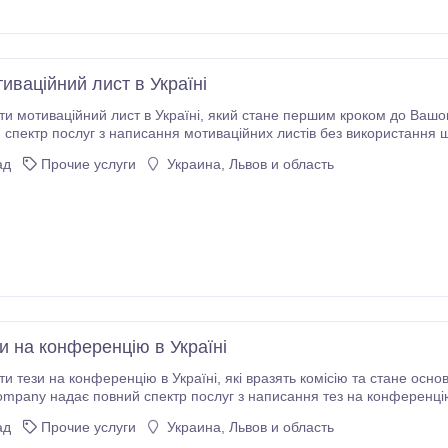
иваційний лист в Україні
країні, який стане першим кроком до Вашого успішного майбутнього? StudExpert Company
 спектр послуг з написання мотиваційних листів без використання ш
иваційних листів в Україні базується на глибокому дослідженні та 
ад
Прочие услуги
Украина, Львов и область
и на конференцію в Україні
 в Україні, які вразять комісію та стане основою для Вашої подальшої освітньої кар'єри?
ompany надає повний спектр послуг з написання тез на конференці
підхід до написання тез на конференцію в Україні базується на гли
ад
Прочие услуги
Украина, Львов и область