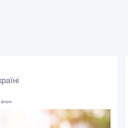
раїні
и фирм