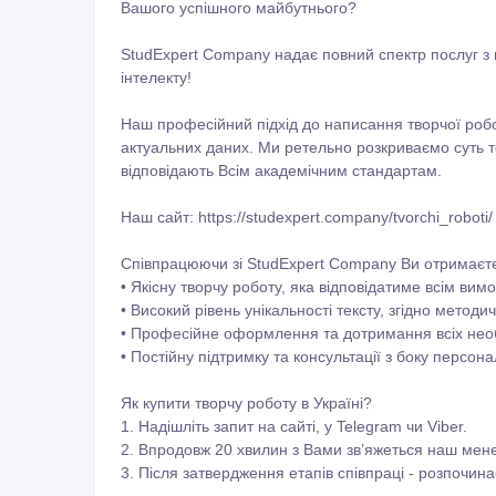
Вашого успішного майбутнього?
StudExpert Company надає повний спектр послуг з 
інтелекту!
Наш професійний підхід до написання творчої робот
актуальних даних. Ми ретельно розкриваємо суть те
відповідають Всім академічним стандартам.
Наш сайт: https://studexpert.company/tvorchi_roboti/
Співпрацюючи зі StudExpert Company Ви отримаєт
• Якісну творчу роботу, яка відповідатиме всім вим
• Високий рівень унікальності тексту, згідно метод
• Професійне оформлення та дотримання всіх необ
• Постійну підтримку та консультації з боку персо
Як купити творчу роботу в Україні?
1. Надішліть запит на сайті, у Telegram чи Viber.
2. Впродовж 20 хвилин з Вами зв’яжеться наш мене
3. Після затвердження етапів співпраці - розпочи