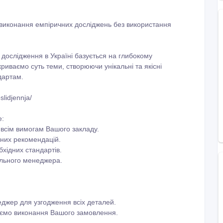
 виконання емпіричних досліджень без використання
дослідження в Україні базується на глибокому
риваємо суть теми, створюючи унікальні та якісні
дартам.
lidjennja/
е:
 всім вимогам Вашого закладу.
ичних рекомендацій.
хідних стандартів.
нального менеджера.
джер для узгодження всіх деталей.
наємо виконання Вашого замовлення.