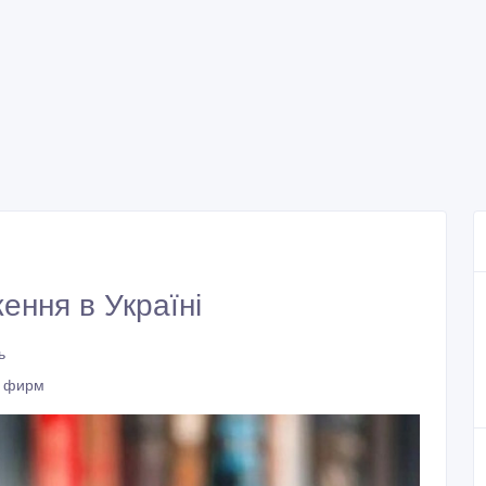
ення в Україні
ь
и фирм