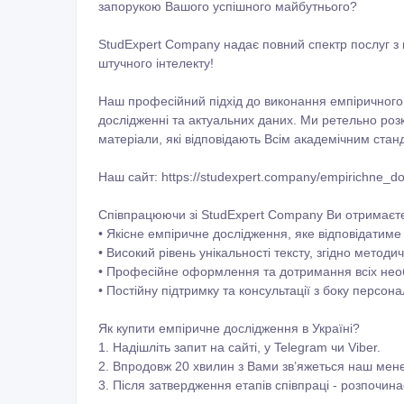
запорукою Вашого успішного майбутнього?
StudExpert Company надає повний спектр послуг з
штучного інтелекту!
Наш професійний підхід до виконання емпіричного 
дослідженні та актуальних даних. Ми ретельно розк
матеріали, які відповідають Всім академічним стан
Наш сайт: https://studexpert.company/empirichne_dos
Співпрацюючи зі StudExpert Company Ви отримаєт
• Якісне емпіричне дослідження, яке відповідатиме
• Високий рівень унікальності тексту, згідно метод
• Професійне оформлення та дотримання всіх необ
• Постійну підтримку та консультації з боку персо
Як купити емпіричне дослідження в Україні?
1. Надішліть запит на сайті, у Telegram чи Viber.
2. Впродовж 20 хвилин з Вами зв’яжеться наш мене
3. Після затвердження етапів співпраці - розпочи